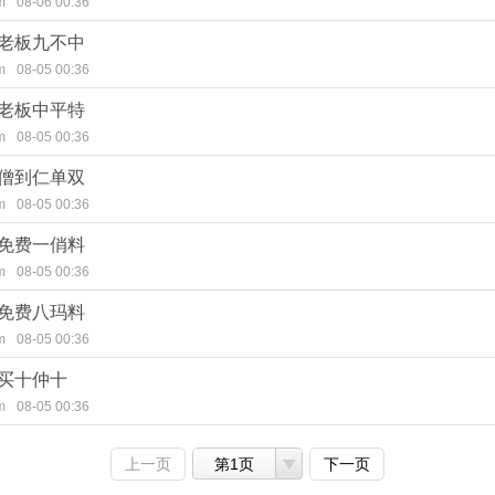
m
08-06 00:36
彩老板九不中
m
08-05 00:36
彩老板中平特
m
08-05 00:36
彩僧到仁单双
m
08-05 00:36
彩免费一俏料
m
08-05 00:36
彩免费八玛料
m
08-05 00:36
彩买十仲十
m
08-05 00:36
上一页
第1页
下一页