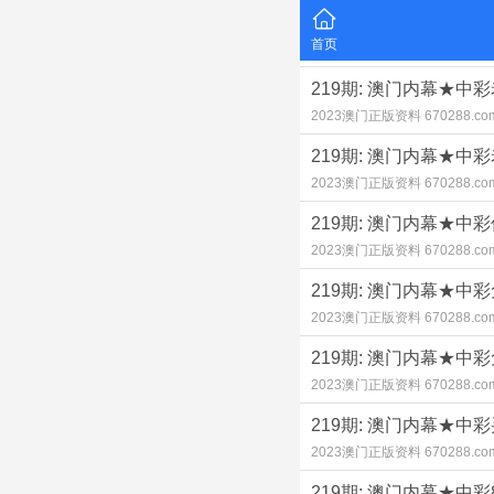
首页
219期: 澳门内幕★中
2023澳门正版资料 670288.co
219期: 澳门内幕★中
2023澳门正版资料 670288.co
219期: 澳门内幕★中
2023澳门正版资料 670288.co
219期: 澳门内幕★中
2023澳门正版资料 670288.co
219期: 澳门内幕★中
2023澳门正版资料 670288.co
219期: 澳门内幕★中
2023澳门正版资料 670288.co
219期: 澳门内幕★中彩