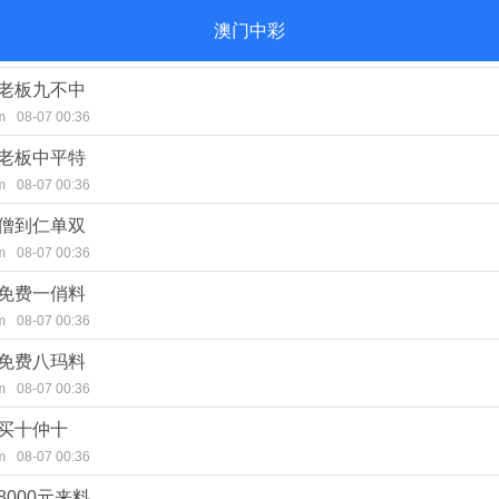
澳门中彩
彩老板九不中
m
08-07 00:36
彩老板中平特
m
08-07 00:36
彩僧到仁单双
m
08-07 00:36
彩免费一俏料
m
08-07 00:36
彩免费八玛料
m
08-07 00:36
彩买十仲十
m
08-07 00:36
8000元来料